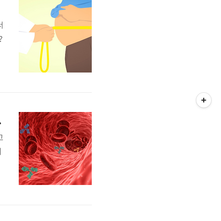
서
?
등
장
발
, 좋은 음식
고
지
동